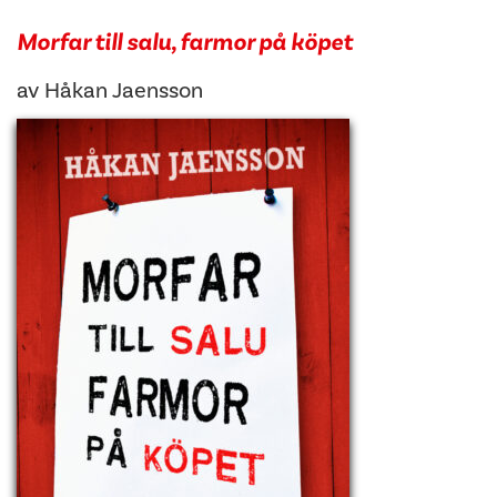
Morfar till salu, farmor på köpet
av
Håkan Jaensson