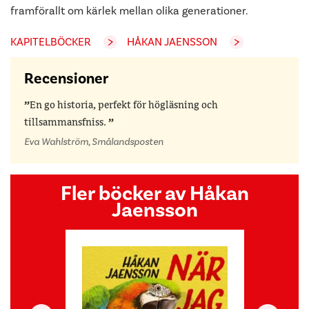
framförallt om kärlek mellan olika generationer.
KAPITELBÖCKER
HÅKAN JAENSSON
Recensioner
En go historia, perfekt för högläsning och
tillsammansfniss.
Eva Wahlström, Smålandsposten
Fler böcker av Håkan
Jaensson