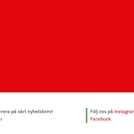
era på vårt nyhetsbrev!
Följ oss på
Instagra
är
Facebook