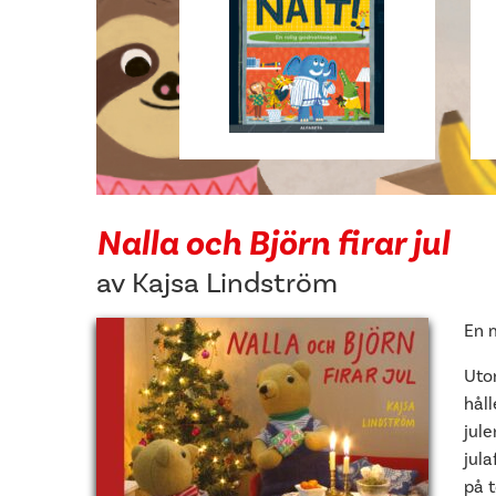
Nalla och Björn firar jul
av
Kajsa Lindström
En m
Uto
håll
jul
jul
på 