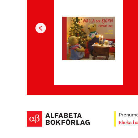
Prenumer
Klicka h