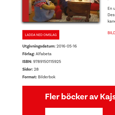
En 
Des
kan
BIL
LADDA NED OMSLAG
Utgivningsdatum:
2016-05-16
Förlag:
Alfabeta
ISBN:
9789150115925
Sidor:
28
Format:
Bilderbok
Fler böcker av Ka