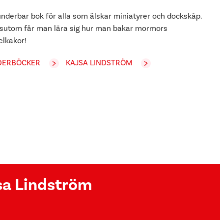
underbar bok för alla som älskar miniatyrer och dockskåp.
sutom får man lära sig hur man bakar mormors
elkakor!
DERBÖCKER
KAJSA LINDSTRÖM
jsa Lindström