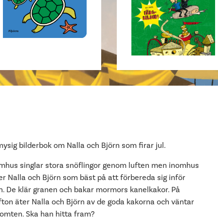
ysig bilderbok om Nalla och Björn som firar jul.
mhus singlar stora snöflingor genom luften men inomhus
er Nalla och Björn som bäst på att förbereda sig inför
en. De klär granen och bakar mormors kanelkakor. På
afton äter Nalla och Björn av de goda kakorna och väntar
tomten. Ska han hitta fram?