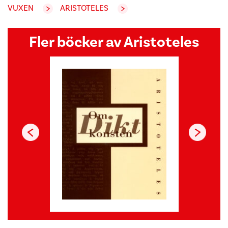
VUXEN
ARISTOTELES
Fler böcker av Aristoteles