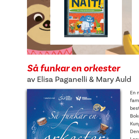
Så funkar en orkester
av
Elisa Paganelli
&
Mary Auld
En m
fam
bes
Bok
Kun
Den