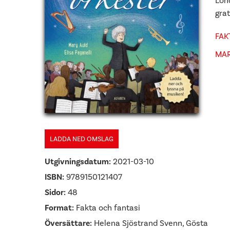
Lon
grat
FAK
MAR
LADDA NED OMSLAG
Utgivningsdatum:
2021-03-10
ISBN:
9789150121407
Sidor:
48
Format:
Fakta och fantasi
Översättare:
Helena Sjöstrand Svenn, Gösta