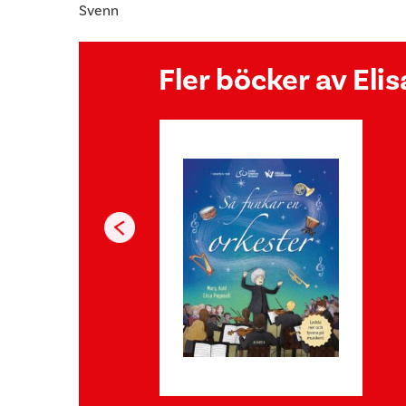
Svenn
Fler böcker av Eli