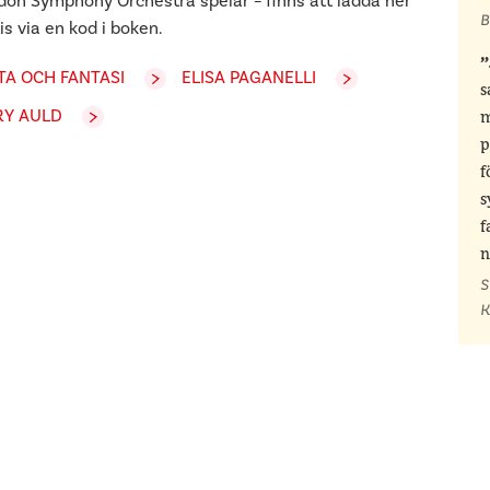
don Symphony Orchestra spelar – finns att ladda ner
B
is via en kod i boken.
TA OCH FANTASI
ELISA PAGANELLI
s
Y AULD
m
p
f
s
f
n
S
K