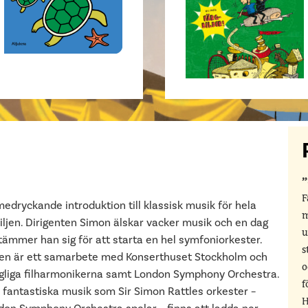
F
edryckande introduktion till klassisk musik för hela
m
iljen. Dirigenten Simon älskar vacker musik och en dag
u
tämmer han sig för att starta en hel symfoniorkester.
s
en är ett samarbete med Konserthuset Stockholm och
o
gliga filharmonikerna samt London Symphony Orchestra.
f
 fantastiska musik som Sir Simon Rattles orkester –
H