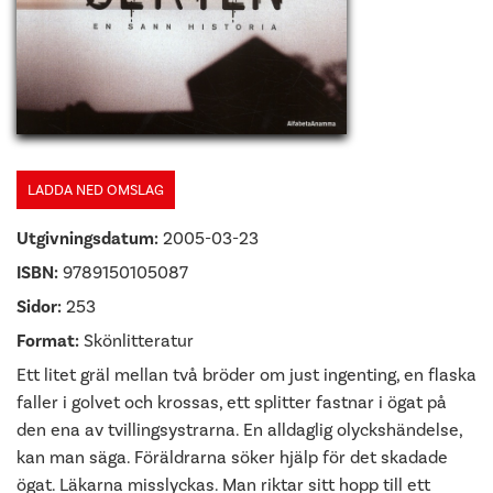
LADDA NED OMSLAG
Utgivningsdatum:
2005-03-23
ISBN:
9789150105087
Sidor:
253
Format:
Skönlitteratur
Ett litet gräl mellan två bröder om just ingenting, en flaska
faller i golvet och krossas, ett splitter fastnar i ögat på
den ena av tvillingsystrarna. En alldaglig olyckshändelse,
kan man säga. Föräldrarna söker hjälp för det skadade
ögat. Läkarna misslyckas. Man riktar sitt hopp till ett