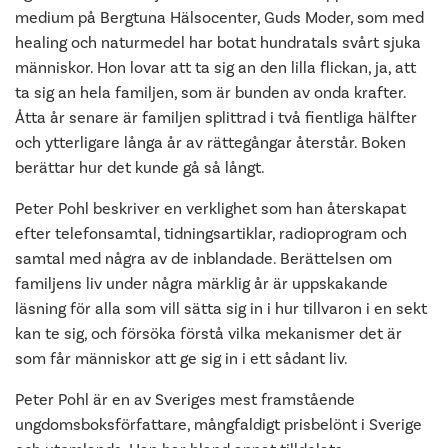
medium på Bergtuna Hälsocenter, Guds Moder, som med
healing och naturmedel har botat hundratals svårt sjuka
människor. Hon lovar att ta sig an den lilla flickan, ja, att
ta sig an hela familjen, som är bunden av onda krafter.
Åtta år senare är familjen splittrad i två fientliga hälfter
och ytterligare långa år av rättegångar återstår. Boken
berättar hur det kunde gå så långt.
Peter Pohl beskriver en verklighet som han återskapat
efter telefonsamtal, tidningsartiklar, radioprogram och
samtal med några av de inblandade. Berättelsen om
familjens liv under några märklig år är uppskakande
läsning för alla som vill sätta sig in i hur tillvaron i en sekt
kan te sig, och försöka förstå vilka mekanismer det är
som får människor att ge sig in i ett sådant liv.
Peter Pohl är en av Sveriges mest framstående
ungdomsboksförfattare, mångfaldigt prisbelönt i Sverige