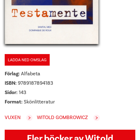
LADDA NED OMSLAG
Förlag:
Alfabeta
ISBN:
9789187894183
Sidor:
143
Format:
Skönlitteratur
VUXEN
WITOLD GOMBROWICZ
Fler böcker av Witold