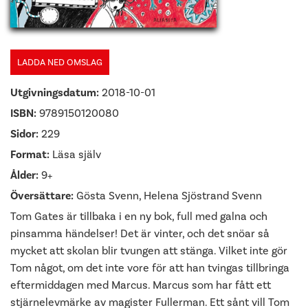
LADDA NED OMSLAG
Utgivningsdatum:
2018-10-01
ISBN:
9789150120080
Sidor:
229
Format:
Läsa själv
Ålder:
9+
Översättare:
Gösta Svenn, Helena Sjöstrand Svenn
Tom Gates är tillbaka i en ny bok, full med galna och
pinsamma händelser! Det är vinter, och det snöar så
mycket att skolan blir tvungen att stänga. Vilket inte gör
Tom något, om det inte vore för att han tvingas tillbringa
eftermiddagen med Marcus. Marcus som har fått ett
stjärnelevmärke av magister Fullerman. Ett sånt vill Tom