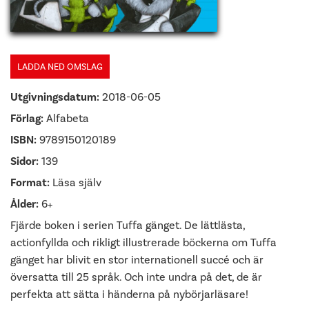
LADDA NED OMSLAG
Utgivningsdatum:
2018-06-05
Förlag:
Alfabeta
ISBN:
9789150120189
Sidor:
139
Format:
Läsa själv
Ålder:
6+
Fjärde boken i serien Tuffa gänget. De lättlästa,
actionfyllda och rikligt illustrerade böckerna om Tuffa
gänget har blivit en stor internationell succé och är
översatta till 25 språk. Och inte undra på det, de är
perfekta att sätta i händerna på nybörjarläsare!