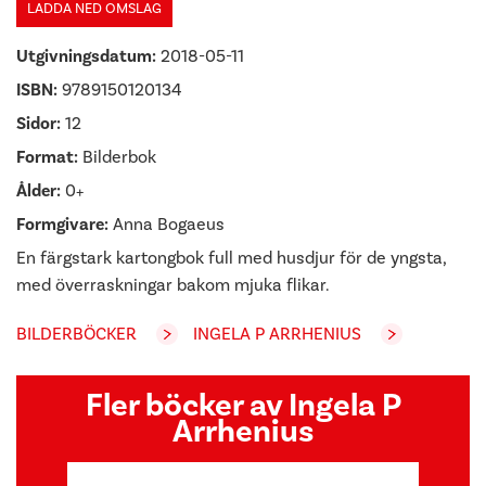
LADDA NED OMSLAG
Utgivningsdatum:
2018-05-11
ISBN:
9789150120134
Sidor:
12
Format:
Bilderbok
Ålder:
0+
Formgivare:
Anna Bogaeus
En färgstark kartongbok full med husdjur för de yngsta,
med överraskningar bakom mjuka flikar.
BILDERBÖCKER
INGELA P ARRHENIUS
Fler böcker av Ingela P
Arrhenius