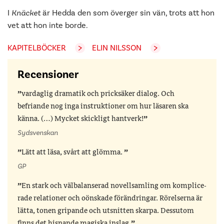
I
Knäcket
är Hedda den som överger sin vän, trots att hon
vet att hon inte borde.
KAPITELBÖCKER
ELIN NILSSON
Recensioner
vardaglig dramatik och pricksäker dialog. Och
befriande nog inga instruktioner om hur läsaren ska
känna. (…) Mycket skickligt hantverk!
Sydsvenskan
Lätt att läsa, svårt att glömma.
GP
En stark och välbalanserad novellsamling om komplice­
rade relationer och oönskade förändringar. Rörelserna är
lät­ta, tonen gripande och utsnitten skarpa. Dessutom
finns det hisnande magiska inslag.