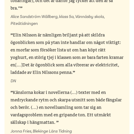
tonåringar), och det är därför jag tycker att den är så
bra.”
Alice Sandström Wållberg, klass 5a, Vännäsby skola,
Piteåtidningen
Elin Nilsson är nämligen briljant på att skildra
ögonblicken som på ytan inte handlar om något viktigt:
en morfar som försöker lista ut om han köpt rätt
yoghurt, en störig tjej i klassen som av bara farten kramar
en[…]Det är ögonblick som alla vibrerar av elektricitet,
laddade av Elin Nilssons penna.
DN
Känslorna kokar i novellerna (…) texter med en
medryckande rytm och skarpa utsnitt som både fängslar
och berör. (…) en novellsamling som tar sig an
vardagsproblem med en gripande ton. Ett utmärkt
sällskap i hängmattan.
Jonna Fries, Blekinge Läns Tidning