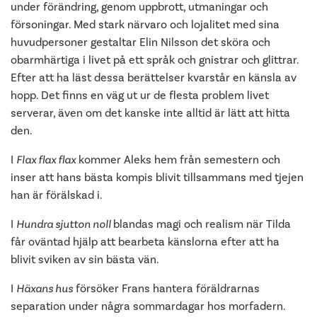
under förändring, genom uppbrott, utmaningar och
försoningar. Med stark närvaro och lojalitet med sina
huvudpersoner gestaltar Elin Nilsson det sköra och
obarmhärtiga i livet på ett språk och gnistrar och glittrar.
Efter att ha läst dessa berättelser kvarstår en känsla av
hopp. Det finns en väg ut ur de flesta problem livet
serverar, även om det kanske inte alltid är lätt att hitta
den.
I
Flax flax flax
kommer Aleks hem från semestern och
inser att hans bästa kompis blivit tillsammans med tjejen
han är förälskad i.
I
Hundra sjutton noll
blandas magi och realism när Tilda
får oväntad hjälp att bearbeta känslorna efter att ha
blivit sviken av sin bästa vän.
I
Häxans hus
försöker Frans hantera föräldrarnas
separation under några sommardagar hos morfadern.