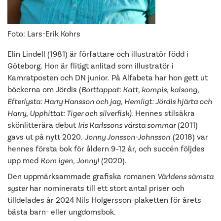
Foto: Lars-Erik Kohrs
Elin Lindell (1981) är författare och illustratör född i
Göteborg. Hon är flitigt anlitad som illustratör i
Kamratposten och DN junior. På Alfabeta har hon gett ut
böckerna om Jördis (
Borttappat: Katt, kompis, kalsong,
Efterlysta: Harry Hansson och jag, Hemligt: Jördis hjärta och
Harry, Upphittat: Tiger och silverfisk)
. Hennes stilsäkra
skönlitterära debut
Iris Karlssons värsta sommar
(2011)
gavs ut på nytt 2020.
Jonny Jonsson-Johnsson
(2018) var
hennes första bok för åldern 9–12 år, och succén följdes
upp med
Kom igen, Jonny!
(2020).
Den
uppmärksammade
grafiska romanen
Världens sämsta
syster
har nominerats till ett stort antal priser och
tilldelades
år 2024
Nils Holgersson-plaketten för årets
bästa barn- eller ungdomsbok.