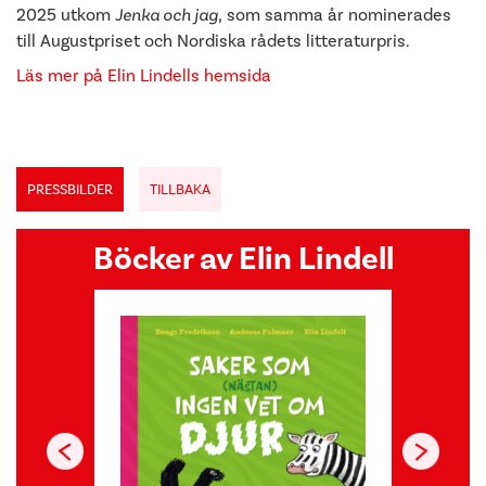
2025 utkom
Jenka och jag
, som samma år nominerades
till Augustpriset och Nordiska rådets litteraturpris.
Läs mer på Elin Lindells hemsida
PRESSBILDER
TILLBAKA
Böcker av Elin Lindell