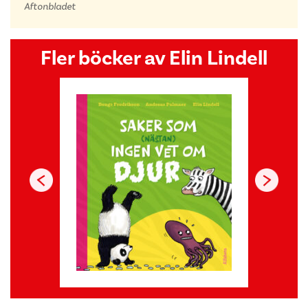
Aftonbladet
Fler böcker av Elin Lindell