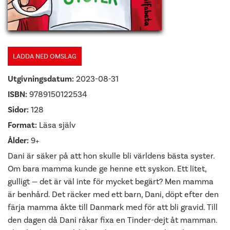
LADDA NED OMSLAG
Utgivningsdatum:
2023-08-31
ISBN:
9789150122534
Sidor:
128
Format:
Läsa själv
Ålder:
9+
Dani är säker på att hon skulle bli världens bästa syster.
Om bara mamma kunde ge henne ett syskon. Ett litet,
gulligt — det är väl inte för mycket begärt? Men mamma
är benhård. Det räcker med ett barn, Dani, döpt efter den
färja mamma åkte till Danmark med för att bli gravid. Till
den dagen då Dani råkar fixa en Tinder-dejt åt mamman.