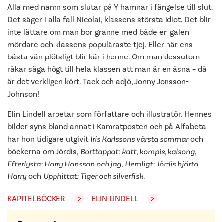
Alla med namn som slutar på Y hamnar i fängelse till slut.
Det säger i alla fall Nicolai, klassens största idiot. Det blir
inte lättare om man bor granne med både en galen
mördare och klassens populäraste tjej. Eller när ens
bästa vän plötsligt blir kär i henne. Om man dessutom
råkar säga högt till hela klassen att man är en åsna – då
är det verkligen kört. Tack och adjö, Jonny Jonsson-
Johnson!
Elin Lindell arbetar som författare och illustratör. Hennes
bilder syns bland annat i Kamratposten och på Alfabeta
har hon tidigare utgivit
Iris Karlssons värsta sommar
och
böckerna om Jördis,
Borttappat: katt, kompis, kalsong
,
Efterlysta: Harry Hansson och jag
,
Hemligt: Jördis hjärta
Harry
och
Upphittat: Tiger och silverfisk
.
KAPITELBÖCKER
ELIN LINDELL