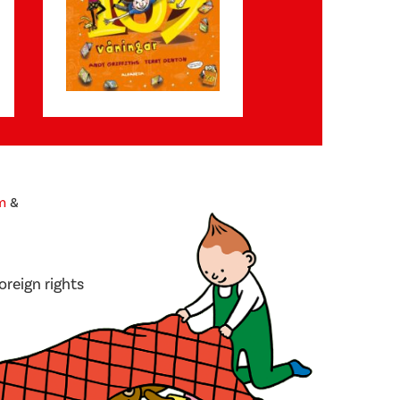
m
&
oreign rights