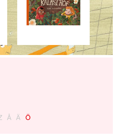
Z
Å
Ä
Ö