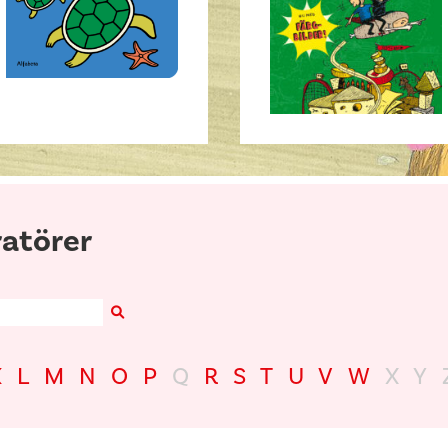
ratörer
Search
K
L
M
N
O
P
Q
R
S
T
U
V
W
X
Y