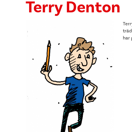
Terry Denton
Terr
träd
har 