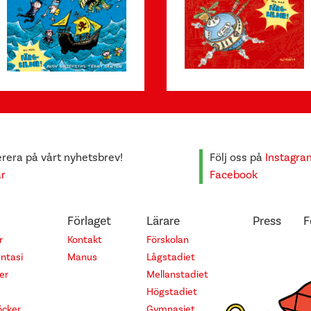
era på vårt nyhetsbrev!
Följ oss på
Instagra
är
Facebook
Förlaget
Lärare
Press
F
r
Kontakt
Förskolan
antasi
Manus
Lågstadiet
er
Mellanstadiet
Högstadiet
cker
Gymnasiet