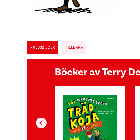
PRESSBILDER
TILLBAKA
Böcker av Terry D