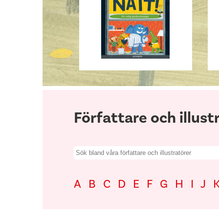
Författare och illust
Search
for:
A
B
C
D
E
F
G
H
I
J