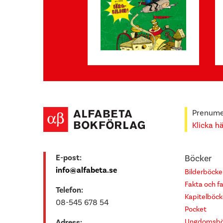
Prenumer
Klicka h
E-post:
Böcker
info@alfabeta.se
Bilderböcke
Fakta och f
Telefon:
Kapitelböck
08-545 678 54
Pocket
Ungdomsbö
Adress: