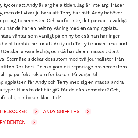
y tycker att Andy är arg hela tiden. Jag är inte arg, fräser
, men det visar ju bara att Terry har rätt. Andy behöver
 upp sig, ta semester. Och varför inte, det passar ju väldigt
 nu när de har en helt ny våning med en campingplats.
rnäsa väntar som vanligt på en ny bok så han har ingen
helst förståelse för att Andy och Terry behöver resa bort.
 De ska ju vara lediga, och då har de en massa tid att
iva! Stornäsa skickar dessutom med två journalister från
skriften Res bort. De ska göra ett reportage om semestern.
blir ju perfekt reklam för boken! På vägen till
pingplatsen får Andy och Terry med sig en massa andra
a typer. Hur ska det här gå? Får de nån semester? Och,
förallt, blir boken klar i tid?
ITELBÖCKER
ANDY GRIFFITHS
RY DENTON