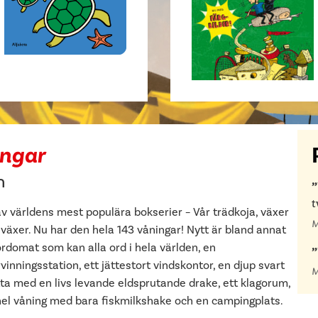
ingar
n
t
v världens mest populära bokserier – Vår trädkoja, växer
M
växer. Nu har den hela 143 våningar! Nytt är bland annat
rdomat som kan alla ord i hela världen, en
vinningsstation, ett jättestort vindskontor, en djup svart
M
tta med en livs levande eldsprutande drake, ett klagorum,
hel våning med bara fiskmilkshake och en campingplats.