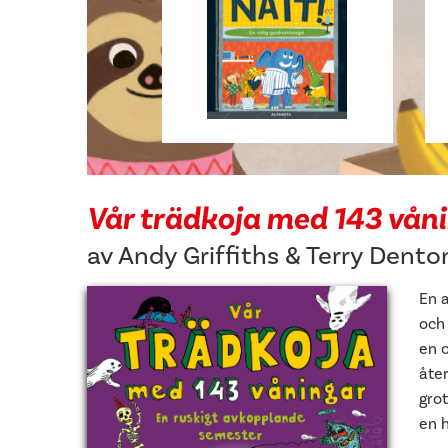
Vår trädkoja med 143 vån
av
Andy Griffiths
&
Terry Dento
En a
och 
en o
åter
gro
en 