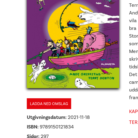
Terr
Andy
vila
bra
Sto
som 
Men!
skr
tid
Det 
cam
udd
fram
LADDA NED OMSLAG
KAP
Utgivningsdatum:
2021-11-18
TER
ISBN:
9789150121834
Sidor:
297