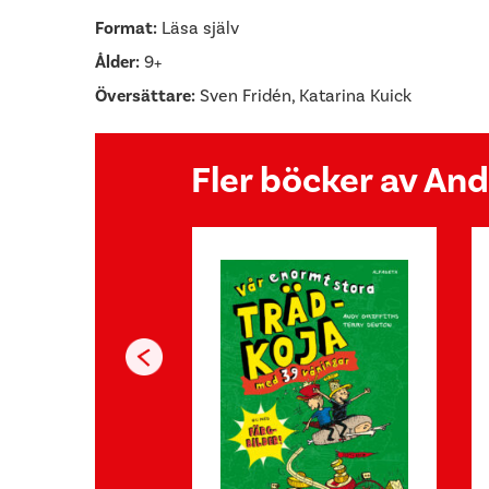
Format:
Läsa själv
Ålder:
9+
Översättare:
Sven Fridén, Katarina Kuick
Fler böcker av And