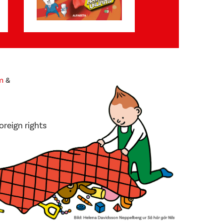
m
&
oreign rights