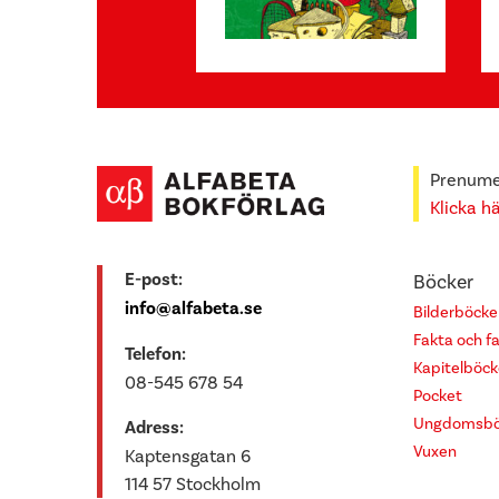
Prenumer
Klicka h
E-post:
Böcker
info@alfabeta.se
Bilderböcke
Fakta och f
Telefon:
Kapitelböck
08-545 678 54
Pocket
Ungdomsbö
Adress:
Vuxen
Kaptensgatan 6
114 57 Stockholm