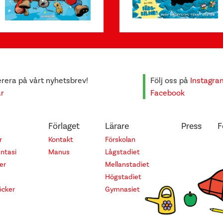
era på vårt nyhetsbrev!
Följ oss på
Instagra
är
Facebook
Förlaget
Lärare
Press
F
r
Kontakt
Förskolan
antasi
Manus
Lågstadiet
er
Mellanstadiet
Högstadiet
cker
Gymnasiet