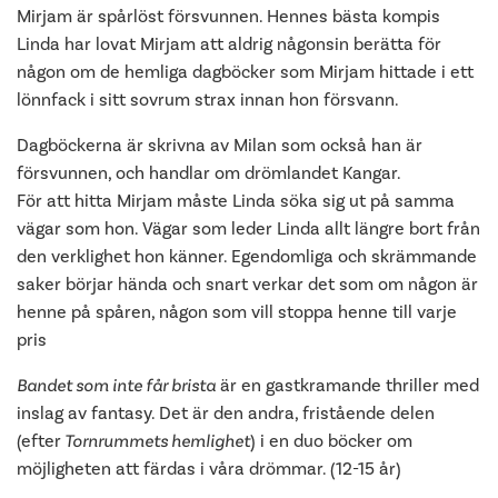
Mirjam är spårlöst försvunnen. Hennes bästa kompis
Linda har lovat Mirjam att aldrig någonsin berätta för
någon om de hemliga dagböcker som Mirjam hittade i ett
lönnfack i sitt sovrum strax innan hon försvann.
Dagböckerna är skrivna av Milan som också han är
försvunnen, och handlar om drömlandet Kangar.
För att hitta Mirjam måste Linda söka sig ut på samma
vägar som hon. Vägar som leder Linda allt längre bort från
den verklighet hon känner. Egendomliga och skrämmande
saker börjar hända och snart verkar det som om någon är
henne på spåren, någon som vill stoppa henne till varje
pris
Bandet som inte får brista
är en gastkramande thriller med
inslag av fantasy. Det är den andra, fristående delen
(efter
Tornrummets hemlighet
) i en duo böcker om
möjligheten att färdas i våra drömmar. (12-15 år)