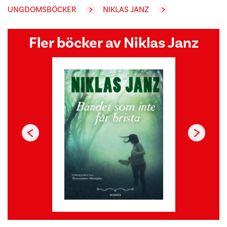
UNGDOMSBÖCKER
NIKLAS JANZ
Fler böcker av Niklas Janz