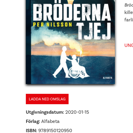
Bröd
kill
farl
UN
LADDA NED OMSLAG
Utgivningsdatum:
2020-01-15
Förlag:
Alfabeta
ISBN:
9789150120950