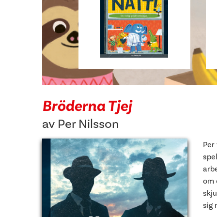
Bröderna Tjej
av
Per Nilsson
Per 
spe
arbe
om d
skj
sig 