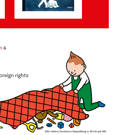
m
&
oreign rights