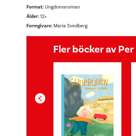
Format:
Ungdomsroman
Ålder:
12+
Formgivare:
Maria Svedberg
Fler böcker av Per