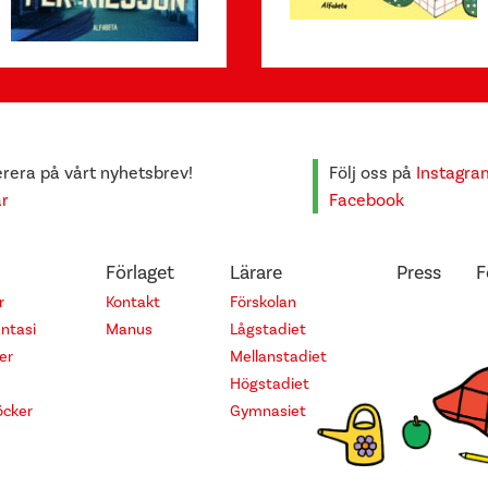
era på vårt nyhetsbrev!
Följ oss på
Instagra
är
Facebook
Förlaget
Lärare
Press
F
r
Kontakt
Förskolan
antasi
Manus
Lågstadiet
er
Mellanstadiet
Högstadiet
cker
Gymnasiet