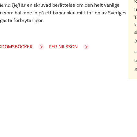
N
erna Tjej!
är en skruvad berättelse om den helt vanlige
i
en som halkade in på ett bananskal mitt in i en av Sveriges
T
igaste förbrytarligor.
k
s
B
GDOMSBÖCKER
PER NILSSON
u
B