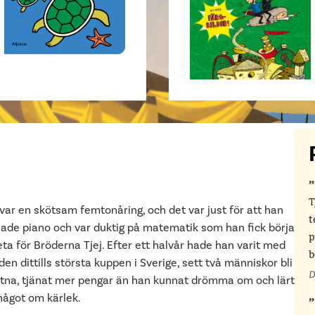
T
var en skötsam femtonåring, och det var just för att han
t
lade piano och var duktig på matematik som han fick börja
p
ta för Bröderna Tjej. Efter ett halvår hade han varit med
b
en dittills största kuppen i Sverige, sett två människor bli
D
utna, tjänat mer pengar än han kunnat drömma om och lärt
något om kärlek.