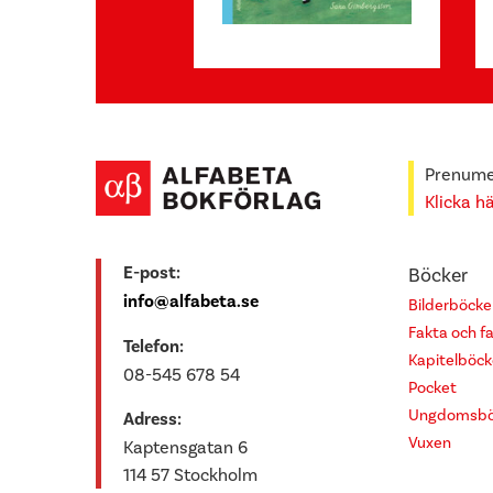
Prenumer
Klicka h
E-post:
Böcker
info@alfabeta.se
Bilderböcke
Fakta och f
Telefon:
Kapitelböck
08-545 678 54
Pocket
Ungdomsbö
Adress:
Vuxen
Kaptensgatan 6
114 57 Stockholm