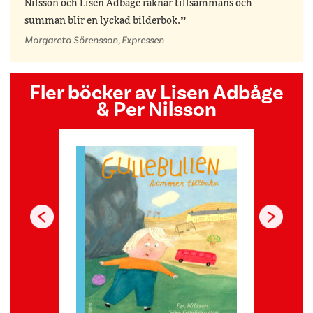
Nilsson och Lisen Adbåge räknar tillsammans och
summan blir en lyckad bilderbok.
Margareta Sörensson, Expressen
Fler böcker av Lisen Adbåge
& Per Nilsson