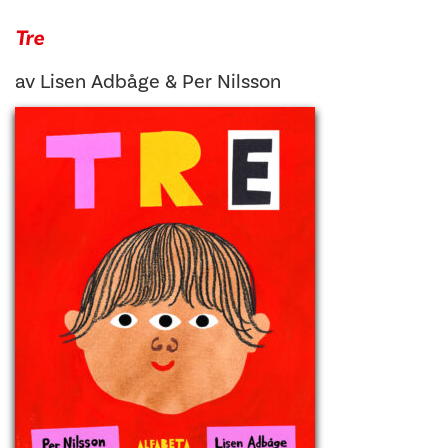
Tre
av
Lisen Adbåge
&
Per Nilsson