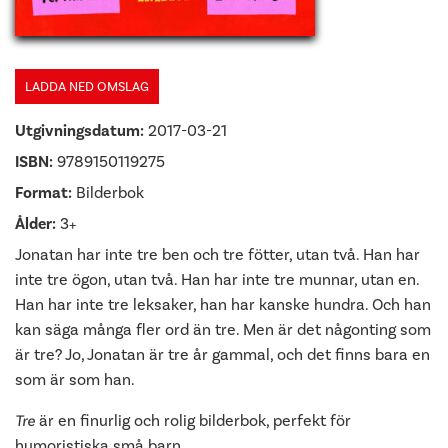
LADDA NED OMSLAG
Utgivningsdatum:
2017-03-21
ISBN:
9789150119275
Format:
Bilderbok
Ålder:
3+
Jonatan har inte tre ben och tre fötter, utan två. Han har
inte tre ögon, utan två. Han har inte tre munnar, utan en.
Han har inte tre leksaker, han har kanske hundra. Och han
kan säga många fler ord än tre. Men är det någonting som
är tre? Jo, Jonatan är tre år gammal, och det finns bara en
som är som han.
Tre
är en finurlig och rolig bilderbok, perfekt för
humoristiska små barn.