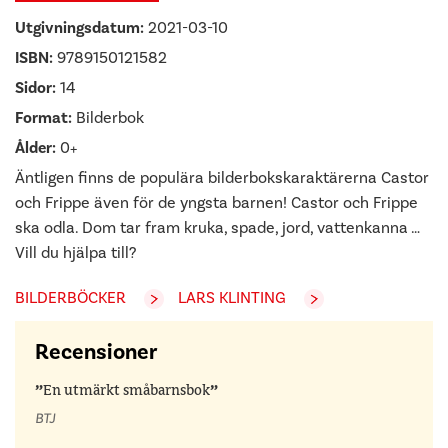
Utgivningsdatum:
2021-03-10
ISBN:
9789150121582
Sidor:
14
Format:
Bilderbok
Ålder:
0+
Äntligen finns de populära bilderboks­karaktärerna Castor
och Frippe även för de yngsta barnen! Castor och Frippe
ska odla. Dom tar fram kruka, spade, jord, vattenkanna …
Vill du hjälpa till?
BILDERBÖCKER
LARS KLINTING
Recensioner
En utmärkt småbarnsbok
BTJ