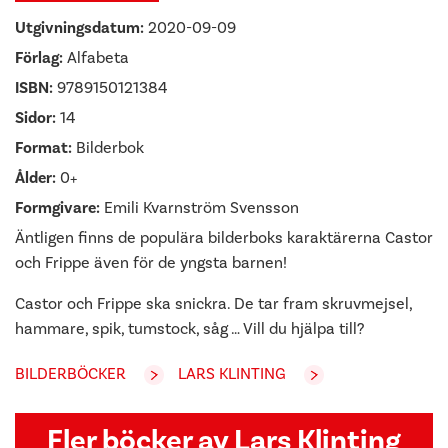
Utgivningsdatum:
2020-09-09
Förlag:
Alfabeta
ISBN:
9789150121384
Sidor:
14
Format:
Bilderbok
Ålder:
0+
Formgivare:
Emili Kvarnström Svensson
Äntligen finns de populära bilderboks­ karaktärerna Castor
och Frippe även för de yngsta barnen!
Castor och Frippe ska snickra. De tar fram skruvmejsel,
hammare, spik, tumstock, såg … Vill du hjälpa till?
BILDERBÖCKER
LARS KLINTING
Fler böcker av Lars Klinting