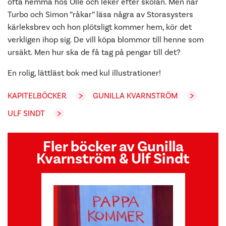
ofta hemma hos Olle och leker efter skolan. Men när
Turbo och Simon ”råkar” läsa några av Storasysters
kärleksbrev och hon plötsligt kommer hem, kör det
verkligen ihop sig. De vill köpa blommor till henne som
ursäkt. Men hur ska de få tag på pengar till det?
En rolig, lättläst bok med kul illustrationer!
KAPITELBÖCKER
GUNILLA KVARNSTRÖM
ULF SINDT
Fler böcker av Gunilla
Kvarnström & Ulf Sindt