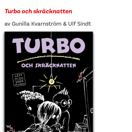
Turbo och skräcknatten
av
Gunilla Kvarnström
&
Ulf Sindt