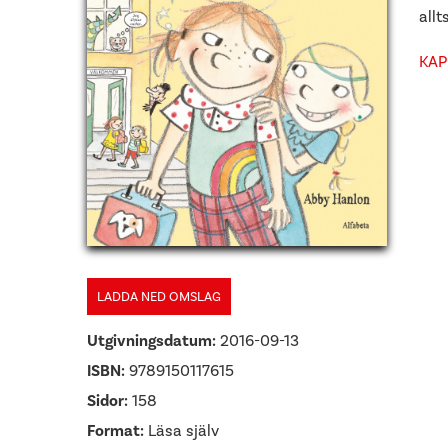
all
KAP
LADDA NED OMSLAG
Utgivningsdatum:
2016-09-13
ISBN:
9789150117615
Sidor:
158
Format:
Läsa själv