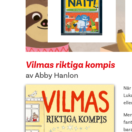
Vilmas riktiga kompis
av
Abby Hanlon
När
Luk
ell
Men,
fan
bar