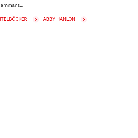
tsammans…
ITELBÖCKER
ABBY HANLON