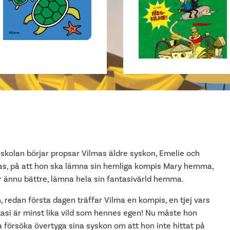
 skolan börjar propsar Vilmas äldre syskon, Emelie och
as, på att hon ska lämna sin hemliga kompis Mary hemma,
er ännu bättre, lämna hela sin fantasivärld hemma.
 redan första dagen träffar Vilma en kompis, en tjej vars
tasi är minst lika vild som hennes egen! Nu måste hon
a försöka övertyga sina syskon om att hon inte hittat på