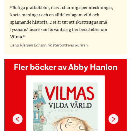
Roliga pratbubblor, naivt charmiga pennteckningar,
korta meningar och en alldeles lagom vild och
spännande historia. Det är tur att skrattsugna små
lyssnare/läsare kan förvänta sig fler berättelser om
Vilma.
Lena Kjersén Edman, Västerbottens-kuriren
Fler böcker av Abby Hanlon