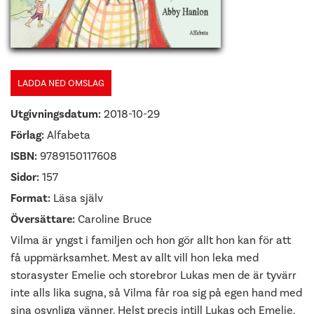
LADDA NED OMSLAG
Utgivningsdatum:
2018-10-29
Förlag:
Alfabeta
ISBN:
9789150117608
Sidor:
157
Format:
Läsa själv
Översättare:
Caroline Bruce
Vilma är yngst i familjen och hon gör allt hon kan för att
få uppmärksamhet. Mest av allt vill hon leka med
storasyster Emelie och storebror Lukas men de är tyvärr
inte alls lika sugna, så Vilma får roa sig på egen hand med
sina osynliga vänner. Helst precis intill Lukas och Emelie.