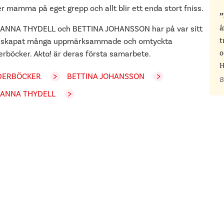
er mamma på eget grepp och allt blir ett enda stort fniss.
ANNA THYDELL och BETTINA JOHANSSON har på var sitt
å
l skapat många uppmärksammade och omtyckta
t
derböcker.
Akta
! är deras första samarbete.
o
H
DERBÖCKER
BETTINA JOHANSSON
B
ANNA THYDELL