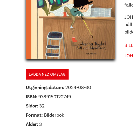
fall
JOH
hål
bil
BIL
JOH
LADDA NED OMSLAG
Utgivningsdatum:
2024-08-30
ISBN:
9789150122749
Sidor:
32
Format:
Bilderbok
Ålder:
3+