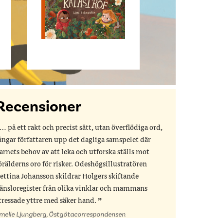
Recensioner
… på ett rakt och precist sätt, utan överflödiga ord,
ångar författaren upp det dagliga samspelet där
arnets behov av att leka och utforska ställs mot
örälderns oro för risker. Odeshögsillustratören
ettina Johansson skildrar Holgers skiftande
änsloregister från olika vinklar och mammans
tressade yttre med säker hand.
melie Ljungberg, Östgötacorrespondensen