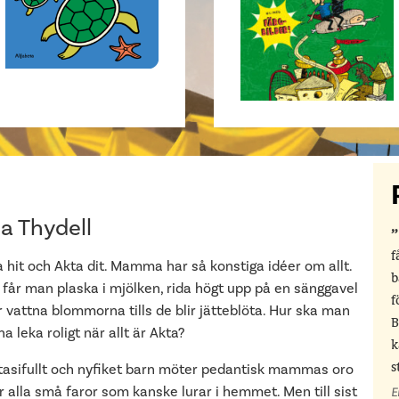
a Thydell
f
 hit och Akta dit. Mamma har så konstiga idéer om allt.
b
 får man plaska i mjölken, rida högt upp på en sänggavel
f
r vattna blommorna tills de blir jätteblöta. Hur ska man
B
a leka roligt när allt är Akta?
k
tasifullt och nyfiket barn möter pedantisk mammas oro
s
r alla små faror som kanske lurar i hemmet. Men till sist
E