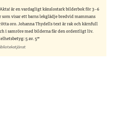
Akta! är en vardagligt känslostark bilderbok för 3–6
r som visar ett barns lekglädje bredvid mammans
rötta oro. Johanna Thydells text är rak och kärnfull
ch i samröre med bilderna får den ordentligt liv.
elhetsbetyg: 5 av. 5
ibliotekstjänst