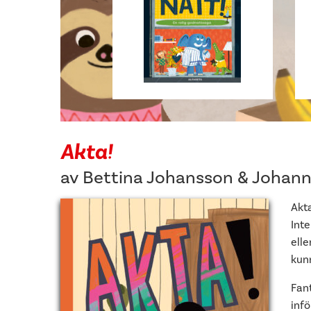
Akta!
av
Bettina Johansson
&
Johann
Akta
Inte
elle
kunn
Fan
infö