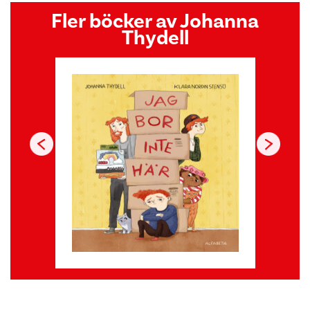
Fler böcker av Johanna
Thydell