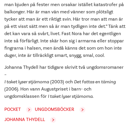
man bjuden på fester men orsakar istället katastrofer på
balkonger. Här är man vän med vänner som plötsligt
tycker att man är ett riktigt svin. Här tror man att man är
på ett visst sätt men så är man tydligen inte det.” Tänk att
det kan vara så svårt, livet. Fast Nora har det egentligen
inte så förfärligt. Inte skär hon sig i armarna eller stoppar
fingrarna i halsen, men ändå känns det som om hon inte
duger, inte är tillräckligt smart, snygg, smal, cool.
Johanna Thydell har tidigare skrivit två ungdomsromaner
–
I taket lyser stjärnorna
(2003) och
Det fattas en tärning
(2006). Hon vann Augustpriset i barn- och
ungdomsklassen för
I taket lyser stjärnorna
.
POCKET
UNGDOMSBÖCKER
JOHANNA THYDELL