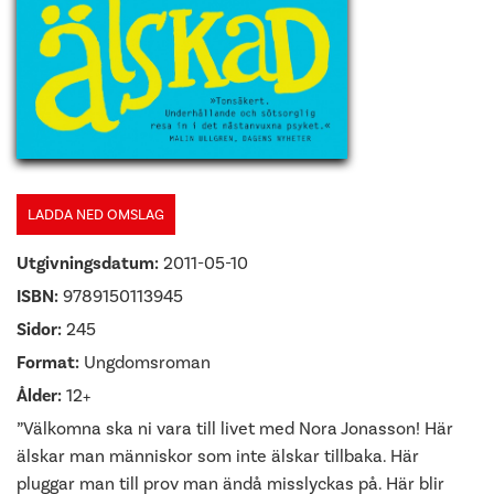
LADDA NED OMSLAG
Utgivningsdatum:
2011-05-10
ISBN:
9789150113945
Sidor:
245
Format:
Ungdomsroman
Ålder:
12+
”Välkomna ska ni vara till livet med Nora Jonasson! Här
älskar man människor som inte älskar tillbaka. Här
pluggar man till prov man ändå misslyckas på. Här blir