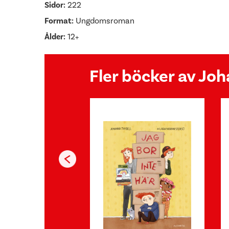
Sidor:
222
Format:
Ungdomsroman
Ålder:
12+
Fler böcker av Jo