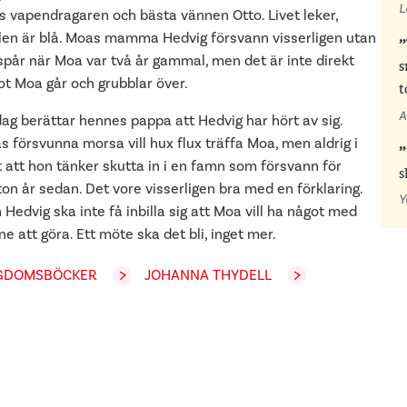
L
ns vapendragaren och bästa vännen Otto. Livet leker,
len är blå. Moas mamma Hedvig försvann visserligen utan
spår när Moa var två år gammal, men det är inte direkt
s
ot Moa går och grubblar över.
t
A
ag berättar hennes pappa att Hedvig har hört av sig.
 försvunna morsa vill hux flux träffa Moa, men aldrig i
t att hon tänker skutta in i en famn som försvann för
s
ton år sedan. Det vore visserligen bra med en förklaring.
Y
Hedvig ska inte få inbilla sig att Moa vill ha något med
e att göra. Ett möte ska det bli, inget mer.
GDOMSBÖCKER
JOHANNA THYDELL