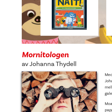
Mornitologen
av
Johanna Thydell
Med
Joh
mel
gal
Moa
pap