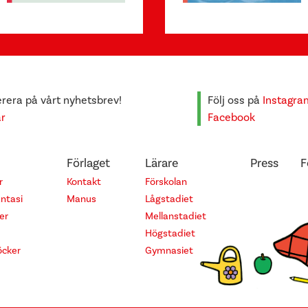
era på vårt nyhetsbrev!
Följ oss på
Instagra
är
Facebook
Förlaget
Lärare
Press
F
r
Kontakt
Förskolan
antasi
Manus
Lågstadiet
er
Mellanstadiet
Högstadiet
cker
Gymnasiet