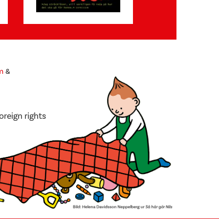
m
&
oreign rights