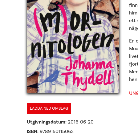
fin
him
ett 
någ
En d
Moas
live
fjor
Men 
henn
UN
LADDA NED OMSLAG
Utgivningsdatum:
2016-06-20
ISBN:
9789150115062