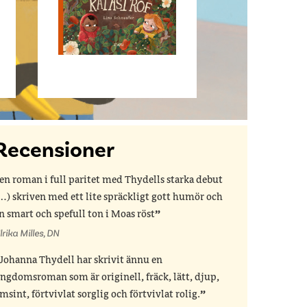
Recensioner
en roman i full paritet med Thydells starka debut
…) skriven med ett lite spräckligt gott humör och
n smart och spefull ton i Moas röst
lrika Milles, DN
Johanna Thydell har skrivit ännu en
ngdomsroman som är originell, fräck, lätt, djup,
msint, förtvivlat sorglig och förtvivlat rolig.