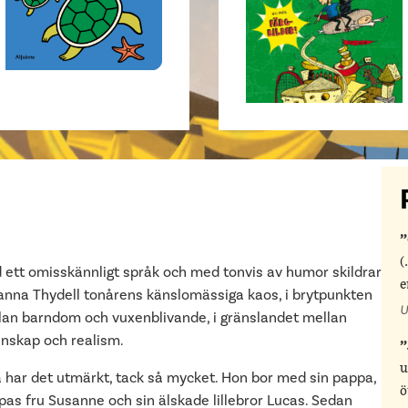
(
 ett omisskännligt språk och med tonvis av humor skildrar
e
anna Thydell tonårens känslomässiga kaos, i brytpunkten
U
lan barndom och vuxenblivande, i gränslandet mellan
enskap och realism.
u
 har det utmärkt, tack så mycket. Hon bor med sin pappa,
ö
pas fru Susanne och sin älskade lillebror Lucas. Sedan