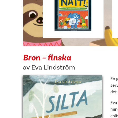
Bron – finska
av
Eva Lindström
En g
ser
det
Eva
min
chib