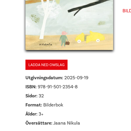
BIL
LADDA NED OMSLAG
Utgivningsdatum:
2025-09-19
ISBN:
978-91-501-2354-8
Sidor:
32
Format:
Bilderbok
Ålder:
3+
Översättare:
Jaana Nikula