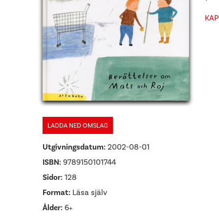
KAP
LADDA NED OMSLAG
Utgivningsdatum:
2002-08-01
ISBN:
9789150101744
Sidor:
128
Format:
Läsa själv
Ålder:
6+