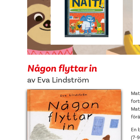
Någon flyttar in
av
Eva Lindström
Mats
fort
Mats
förä
En b
(7-9