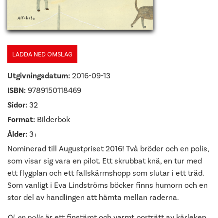
LADDA NED OMSLAG
Utgivningsdatum:
2016-09-13
ISBN:
9789150118469
Sidor:
32
Format:
Bilderbok
Ålder:
3+
Nominerad till Augustpriset 2016! Två bröder och en polis,
som visar sig vara en pilot. Ett skrubbat knä, en tur med
ett flygplan och ett fallskärmshopp som slutar i ett träd.
Som vanligt i Eva Lindströms böcker finns humorn och en
stor del av handlingen att hämta mellan raderna.
Oj, en polis
är ett finstämt och varmt porträtt av kärleken