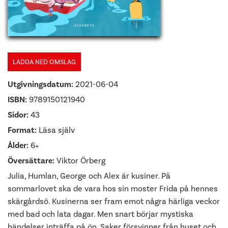
LADDA NED OMSLAG
Utgivningsdatum:
2021-06-04
ISBN:
9789150121940
Sidor:
43
Format:
Läsa själv
Ålder:
6+
Översättare:
Viktor Örberg
Julia, Humlan, George och Alex är kusiner. På
sommarlovet ska de vara hos sin moster Frida på hennes
skärgårdsö. Kusinerna ser fram emot några härliga veckor
med bad och lata dagar. Men snart börjar mystiska
händelser inträffa på ön. Saker försvinner från huset och