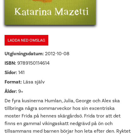
LADDA NED OMSLAG
Utgivningsdatum:
2012-10-08
ISBN:
9789150114614
Sidor:
141
Format:
Läsa själv
Ålder:
9+
De fyra kusinerna Humlan, Julia, George och Alex ska
tillbringa några sommarveckor hos sin excentriska
moster Frida på hennes skärgårdsö. Frida tror att det
finns en gammal vikingaskatt nedgrävd på ön och
tillsammans med barnen börjar hon leta efter den. Ryktet