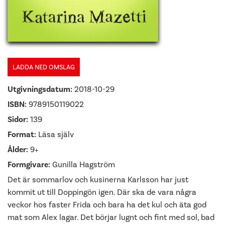
LADDA NED OMSLAG
Utgivningsdatum:
2018-10-29
ISBN:
9789150119022
Sidor:
139
Format:
Läsa själv
Ålder:
9+
Formgivare:
Gunilla Hagström
Det är sommarlov och kusinerna Karlsson har just
kommit ut till Doppingön igen. Där ska de vara några
veckor hos faster Frida och bara ha det kul och äta god
mat som Alex lagar. Det börjar lugnt och fint med sol, bad