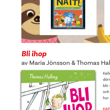
Bli ihop
av
Maria Jönsson
&
Thomas Hal
Kall
dörr
bli
och 
hur 
KAP