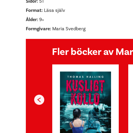
Sidor:
51
Format:
Läsa själv
Ålder:
9+
Formgivare:
Maria Svedberg
Fler böcker av Ma