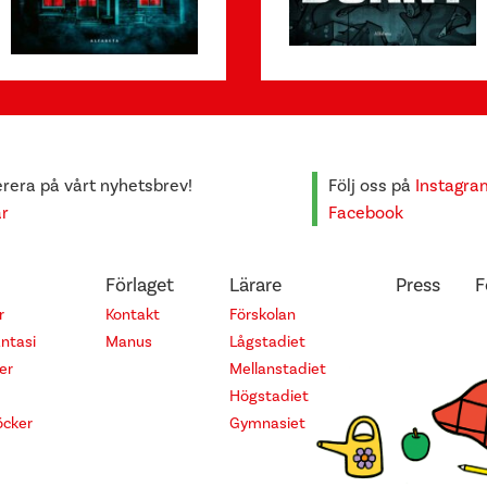
era på vårt nyhetsbrev!
Följ oss på
Instagra
är
Facebook
Förlaget
Lärare
Press
F
r
Kontakt
Förskolan
antasi
Manus
Lågstadiet
er
Mellanstadiet
Högstadiet
cker
Gymnasiet