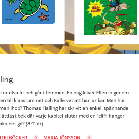
ling
e är elva år och går i femman. En dag kliver Ellen in genom
en till klassrummet och Kalle vet att han är kär. Men hur
r man ihop? Thomas Halling har skrivit en enkel, spännande
lättläst bok där varje kapitel slutar med en ”cliff-hanger” –
ska det gå? (8-11 år)
ITELBÖCKER
MARIA JÖNSSON