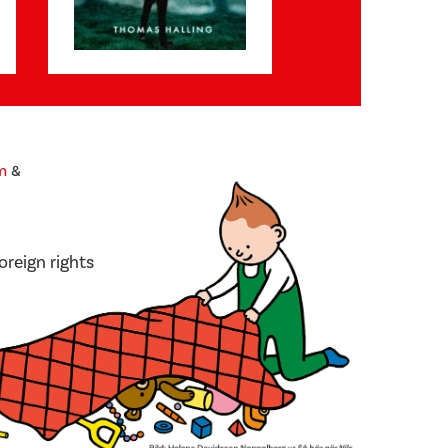
m
&
oreign rights