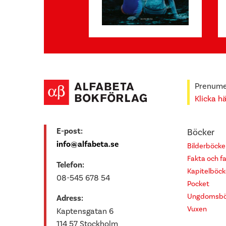
Prenumer
Klicka h
E-post:
Böcker
info@alfabeta.se
Bilderböcke
Fakta och f
Telefon:
Kapitelböck
08-545 678 54
Pocket
Ungdomsbö
Adress:
Vuxen
Kaptensgatan 6
114 57 Stockholm