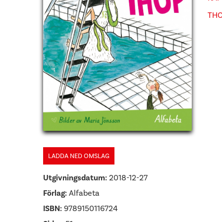
THO
LADDA NED OMSLAG
Utgivningsdatum:
2018-12-27
Förlag:
Alfabeta
ISBN:
9789150116724