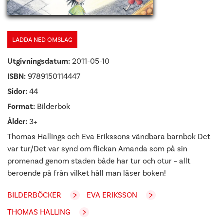
LADDA NED OMSLAG
Utgivningsdatum:
2011-05-10
ISBN:
9789150114447
Sidor:
44
Format:
Bilderbok
Ålder:
3+
Thomas Hallings och Eva Erikssons vändbara barnbok Det
var tur/Det var synd om flickan Amanda som på sin
promenad genom staden både har tur och otur – allt
beroende på från vilket håll man läser boken!
BILDERBÖCKER
EVA ERIKSSON
THOMAS HALLING