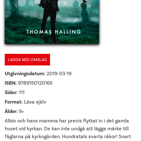
LADDA NED OMSLAG
Utgivningsdatum:
2019-03-19
ISBN:
9789150120165
Sidor:
111
Format:
Läsa själv
Ålder:
9+
Albin och hans mamma har precis flyttat in i det gamla
huset vid kyrkan. De kan inte undgå att lägga märke till
fåglarna på kyrkogården. Hundratals svarta råkor! Snart