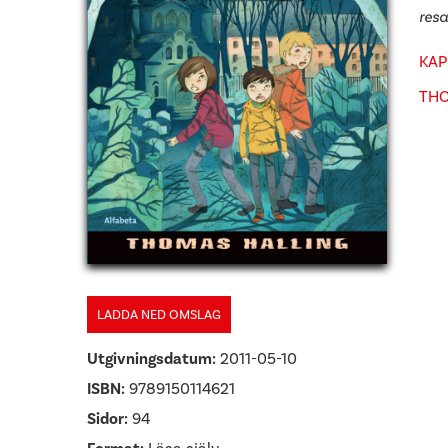
resa
KAP
THO
LADDA NED OMSLAG
Utgivningsdatum:
2011-05-10
ISBN:
9789150114621
Sidor:
94