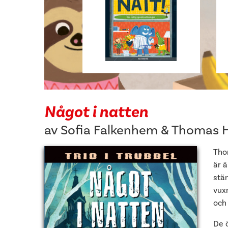
Något i natten
av
Sofia Falkenhem
&
Thomas H
Tho
är 
stä
vuxn
och 
De ö