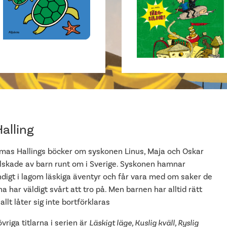
alling
mas Hallings böcker om syskonen Linus, Maja och Oskar
älskade av barn runt om i Sverige. Syskonen hamnar
ndigt i lagom läskiga äventyr och får vara med om saker de
a har väldigt svårt att tro på. Men barnen har alltid rätt
allt låter sig inte bortförklaras
vriga titlarna i serien är
Läskigt läge, Kuslig kväll, Ryslig