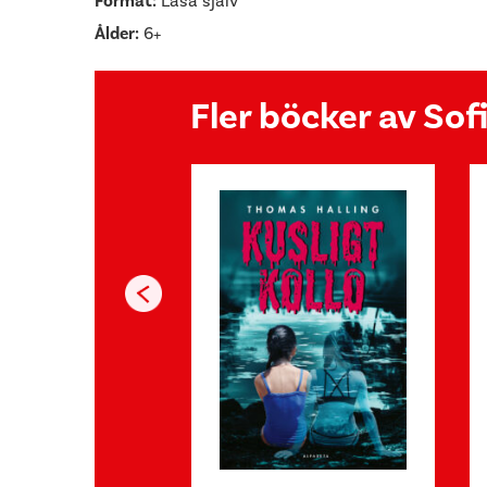
Format:
Läsa själv
Ålder:
6+
Fler böcker av So