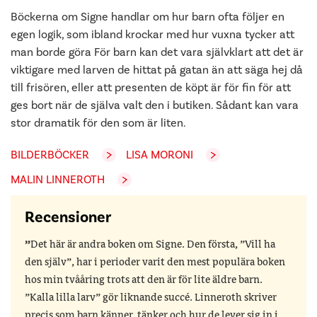
Böckerna om Signe handlar om hur barn ofta följer en
egen logik, som ibland krockar med hur vuxna tycker att
man borde göra För barn kan det vara självklart att det är
viktigare med larven de hittat på gatan än att säga hej då
till frisören, eller att presenten de köpt är för fin för att
ges bort när de själva valt den i butiken. Sådant kan vara
stor dramatik för den som är liten.
BILDERBÖCKER
LISA MORONI
MALIN LINNEROTH
Recensioner
Det här är andra boken om Signe. Den första, ”Vill ha
den själv”, har i perioder varit den mest populära boken
hos min tvååring trots att den är för lite äldre barn.
”Kalla lilla larv” gör liknande succé. Linneroth skriver
precis som barn känner, tänker och hur de lever sig in i