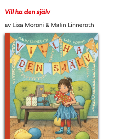
Vill ha den själv
av
Lisa Moroni
&
Malin Linneroth