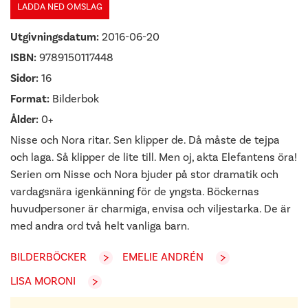
LADDA NED OMSLAG
Utgivningsdatum:
2016-06-20
ISBN:
9789150117448
Sidor:
16
Format:
Bilderbok
Ålder:
0+
Nisse och Nora ritar. Sen klipper de. Då måste de tejpa
och laga. Så klipper de lite till. Men oj, akta Elefantens öra!
Serien om Nisse och Nora bjuder på stor dramatik och
vardagsnära igenkänning för de yngsta. Böckernas
huvudpersoner är charmiga, envisa och viljestarka. De är
med andra ord två helt vanliga barn.
BILDERBÖCKER
EMELIE ANDRÉN
LISA MORONI