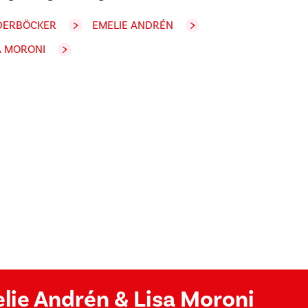
DERBÖCKER
EMELIE ANDRÉN
A MORONI
elie Andrén & Lisa Moroni