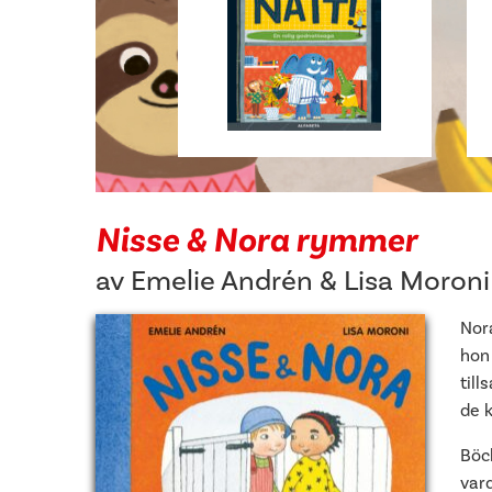
Nisse & Nora rymmer
av
Emelie Andrén
&
Lisa Moroni
Nor
hon
till
de k
Böc
var