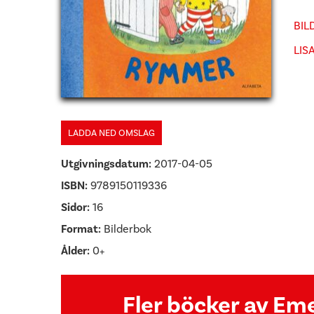
BIL
LIS
LADDA NED OMSLAG
Utgivningsdatum:
2017-04-05
ISBN:
9789150119336
Sidor:
16
Format:
Bilderbok
Ålder:
0+
Fler böcker av Em