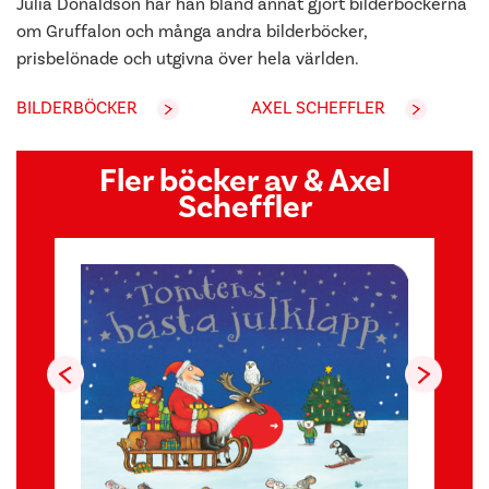
Julia Donaldson har han bland annat gjort bilderböckerna
om Gruffalon och många andra bilderböcker,
prisbelönade och utgivna över hela världen.
BILDERBÖCKER
AXEL SCHEFFLER
Fler böcker av & Axel
Scheffler