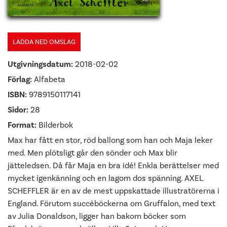
LADDA NED OMSLAG
Utgivningsdatum:
2018-02-02
Förlag:
Alfabeta
ISBN:
9789150117141
Sidor:
28
Format:
Bilderbok
Max har fått en stor, röd ballong som han och Maja leker
med. Men plötsligt går den sönder och Max blir
jätteledsen. Då får Maja en bra idé! Enkla berättelser med
mycket igenkänning och en lagom dos spänning. AXEL
SCHEFFLER är en av de mest uppskattade illustratörerna i
England. Förutom succéböckerna om Gruffalon, med text
av Julia Donaldson, ligger han bakom böcker som