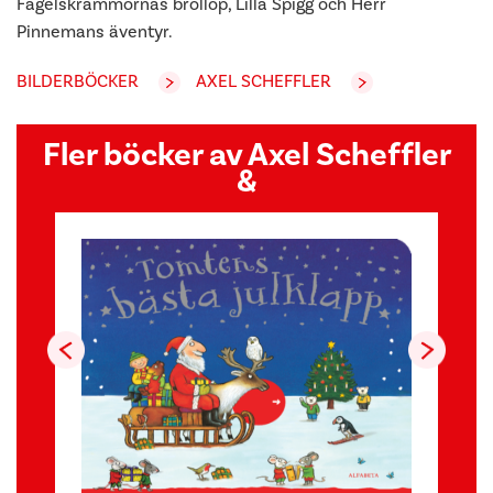
Fågelskrämmornas bröllop, Lilla Spigg och Herr
Pinnemans äventyr.
BILDERBÖCKER
AXEL SCHEFFLER
Fler böcker av Axel Scheffler
&