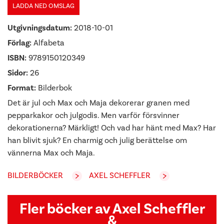
LADDA NED OMSLAG
Utgivningsdatum:
2018-10-01
Förlag:
Alfabeta
ISBN:
9789150120349
Sidor:
26
Format:
Bilderbok
Det är jul och Max och Maja dekorerar granen med
pepparkakor och julgodis. Men varför försvinner
dekorationerna? Märkligt! Och vad har hänt med Max? Har
han blivit sjuk? En charmig och julig berättelse om
vännerna Max och Maja.
BILDERBÖCKER
AXEL SCHEFFLER
Fler böcker av Axel Scheffler
&