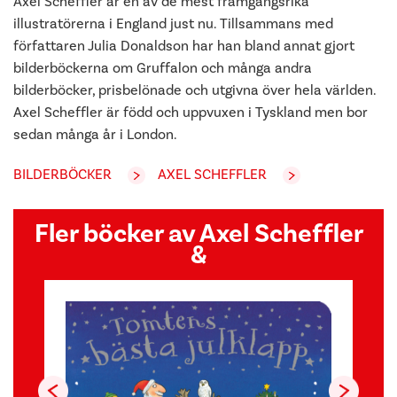
Axel Scheffler är en av de mest framgångsrika
illustratörerna i England just nu. Tillsammans med
författaren Julia Donaldson har han bland annat gjort
bilderböckerna om Gruffalon och många andra
bilderböcker, prisbelönade och utgivna över hela världen.
Axel Scheffler är född och uppvuxen i Tyskland men bor
sedan många år i London.
BILDERBÖCKER
AXEL SCHEFFLER
Fler böcker av Axel Scheffler
&