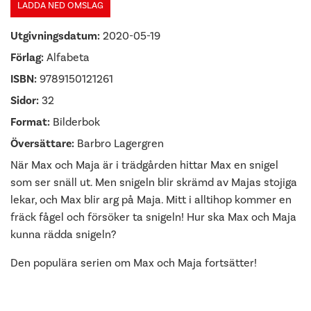
LADDA NED OMSLAG
Utgivningsdatum:
2020-05-19
Förlag:
Alfabeta
ISBN:
9789150121261
Sidor:
32
Format:
Bilderbok
Översättare:
Barbro Lagergren
När Max och Maja är i trädgården hittar Max en snigel
som ser snäll ut. Men snigeln blir skrämd av Majas stojiga
lekar, och Max blir arg på Maja. Mitt i alltihop kommer en
fräck fågel och försöker ta snigeln! Hur ska Max och Maja
kunna rädda snigeln?
Den populära serien om Max och Maja fortsätter!