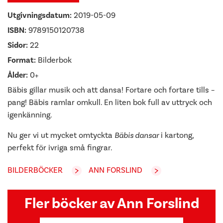
Utgivningsdatum:
2019-05-09
ISBN:
9789150120738
Sidor:
22
Format:
Bilderbok
Ålder:
0+
Bäbis gillar musik och att dansa! Fortare och fortare tills –
pang! Bäbis ramlar omkull. En liten bok full av uttryck och
igenkänning.
Nu ger vi ut mycket omtyckta
Bäbis dansar
i kartong,
perfekt för ivriga små fingrar.
BILDERBÖCKER
ANN FORSLIND
Fler böcker av Ann Forslind