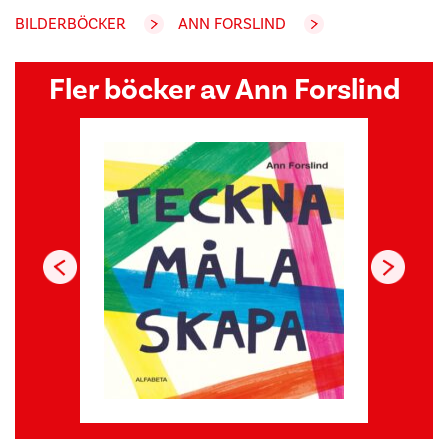
BILDERBÖCKER
ANN FORSLIND
Fler böcker av Ann Forslind