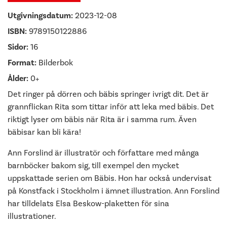
Utgivningsdatum:
2023-12-08
ISBN:
9789150122886
Sidor:
16
Format:
Bilderbok
Ålder:
0+
Det ringer på dörren och bäbis springer ivrigt dit. Det är
grannflickan Rita som tittar inför att leka med bäbis. Det
riktigt lyser om bäbis när Rita är i samma rum. Även
bäbisar kan bli kära!
Ann Forslind är illustratör och författare med många
barnböcker bakom sig, till exempel den mycket
uppskattade serien om Bäbis. Hon har också undervisat
på Konstfack i Stockholm i ämnet illustration. Ann Forslind
har tilldelats Elsa Beskow-plaketten för sina
illustrationer.