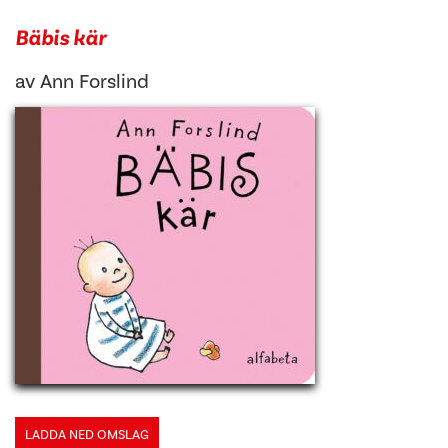
Bäbis kär
av
Ann Forslind
LADDA NED OMSLAG