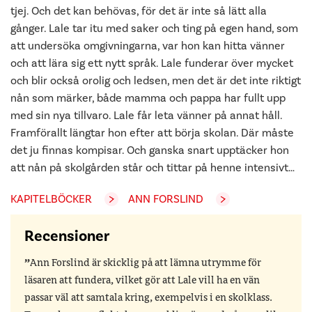
tjej. Och det kan behövas, för det är inte så lätt alla
gånger. Lale tar itu med saker och ting på egen hand, som
att undersöka omgivningarna, var hon kan hitta vänner
och att lära sig ett nytt språk. Lale funderar över mycket
och blir också orolig och ledsen, men det är det inte riktigt
nån som märker, både mamma och pappa har fullt upp
med sin nya tillvaro. Lale får leta vänner på annat håll.
Framförallt längtar hon efter att börja skolan. Där måste
det ju finnas kompisar. Och ganska snart upptäcker hon
att nån på skolgården står och tittar på henne intensivt…
KAPITELBÖCKER
ANN FORSLIND
Recensioner
Ann Forslind är skicklig på att lämna utrymme för
läsaren att fundera, vilket gör att Lale vill ha en vän
passar väl att samtala kring, exempelvis i en skolklass.