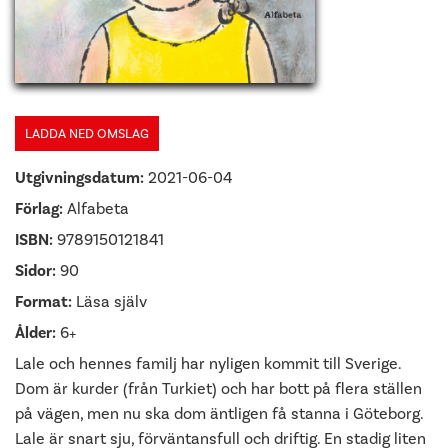
LADDA NED OMSLAG
Utgivningsdatum:
2021-06-04
Förlag:
Alfabeta
ISBN:
9789150121841
Sidor:
90
Format:
Läsa själv
Ålder:
6+
Lale och hennes familj har nyligen kommit till Sverige.
Dom är kurder (från Turkiet) och har bott på flera ställen
på vägen, men nu ska dom äntligen få stanna i Göteborg.
Lale är snart sju, förväntansfull och driftig. En stadig liten