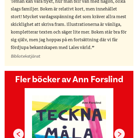
Teman kan vara flykt, hur man blir vän med någon, olika
slags familjer. Boken är relativt kort, men innehållet
stort! Mycket vardagsspänning det som kräver allra mest
skicklighet att skriva fram. Illustrationerna är vänliga,
kompletterar texten och säger lite mer. Boken står bra för
sig själv, men jag hoppas på en fortsättning där vi får
fördjupa bekantskapen med Lales värld.
Bibliotekstjänst
Fler böcker av Ann Forslind