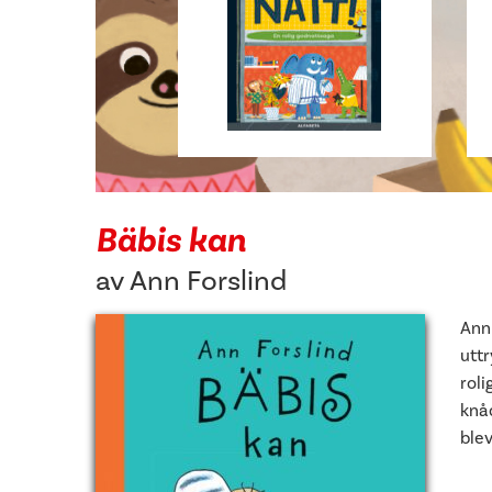
Bäbis kan
av
Ann Forslind
Ann 
utt
roli
knåd
blev