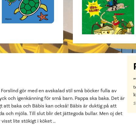
t
Forslind gör med en avskalad stil små böcker fulla av
k
ryck och igenkänning för små barn. Pappa ska baka. Det är
S
gt att baka och Bäbis kan också! Bäbis är duktig på att
a och mjöla. Till slut blir det jättegoda bullar. Men oj det
 visst lite stökigt i köket …