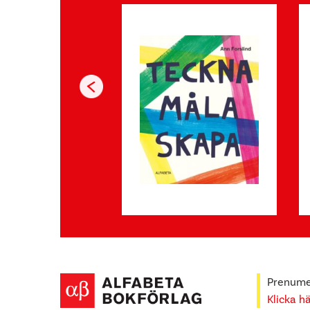
Prenumer
Klicka h