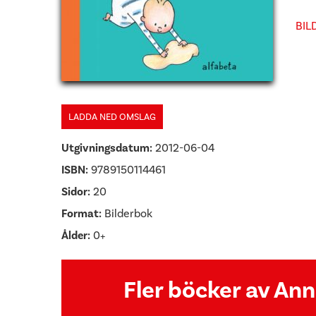
BIL
LADDA NED OMSLAG
Utgivningsdatum:
2012-06-04
ISBN:
9789150114461
Sidor:
20
Format:
Bilderbok
Ålder:
0+
Fler böcker av Ann