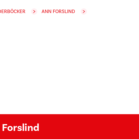
DERBÖCKER
ANN FORSLIND
 Forslind